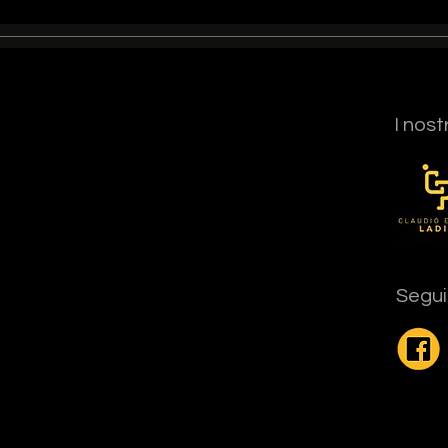
I nost
Segui