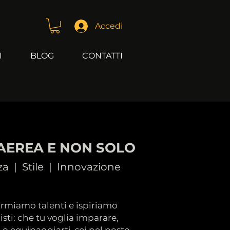
Accedi
I
BLOG
CONTATTI
AEREA E NON SOLO
a | Stile | Innovazione
ormiamo talenti e ispiriamo
isti: che tu voglia imparare,
 o equipaggiarti, sei nel posto