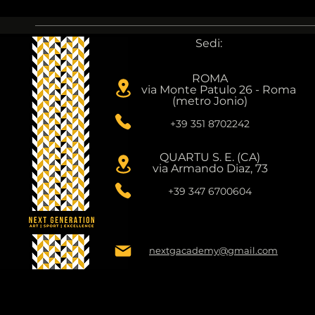
Sedi:
ROMA
via Monte Patulo 26 - Roma
(metro Jonio)
+39 351 8702242
QUARTU S. E. (CA)
via Armando Diaz, 73
+39 347 6700604
nextgacademy@gmail.com