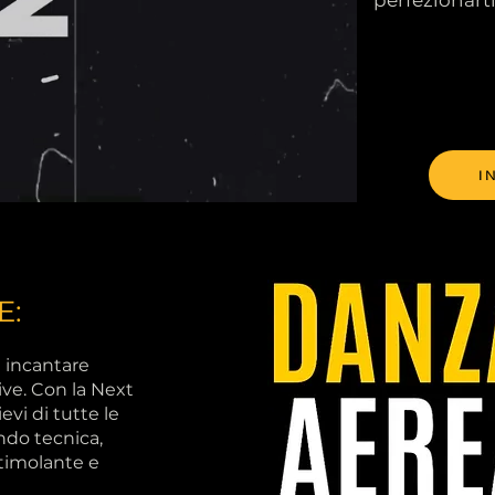
I 
E:
e incantare
ive. Con la Next
i di tutte le
ando tecnica,
stimolante e