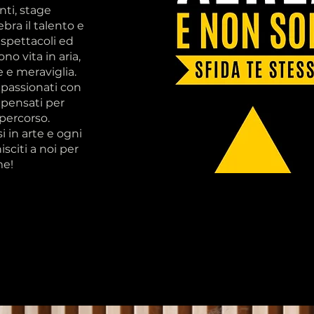
nti, stage
bra il talento e
 spettacoli ed
o vita in aria,
 e meraviglia.
ppassionati con
 pensati per
percorso.
 in arte e ogni
sciti a noi per
me!