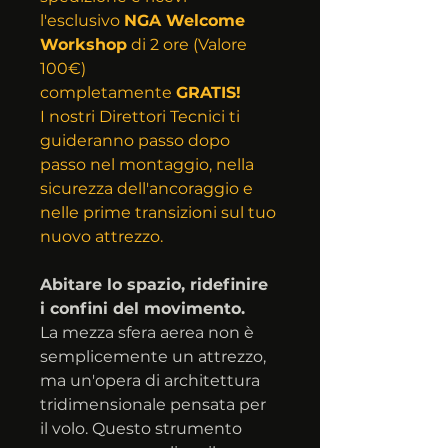
l'esclusivo 
NGA Welcome 
Workshop
 di 2 ore (Valore 
100€) 
completamente 
GRATIS!
I nostri Direttori Tecnici ti 
guideranno passo dopo 
passo nel montaggio, nella 
sicurezza dell'ancoraggio e 
nelle prime transizioni sul tuo 
nuovo attrezzo.
Abitare lo spazio, ridefinire 
i confini del movimento.
La mezza sfera aerea non è 
semplicemente un attrezzo, 
ma un'opera di architettura 
tridimensionale pensata per 
il volo. Questo strumento 