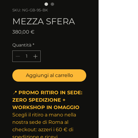
SKU: NG-GB-95-BK
MEZZA SFERA
Prezzo
380,00 €
Quantità
*
Aggiungi al carrello
📍 
PROMO RITIRO IN SEDE: 
ZERO SPEDIZIONE + 
WORKSHOP IN OMAGGIO
Scegli il ritiro a mano nella 
nostra sede di Roma al 
checkout: azzeri i 60 € di 
spedizione e ricevi 