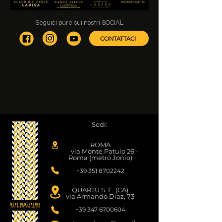
Seguici pure sui nostri SOCIAL
CONTATTACI
Sedi:
ROMA
via Monte Patulo 26 -
Roma (metro Jonio)
+39 351 8702242
QUARTU S. E. (CA)
via Armando Diaz, 73
+39 347 6700604